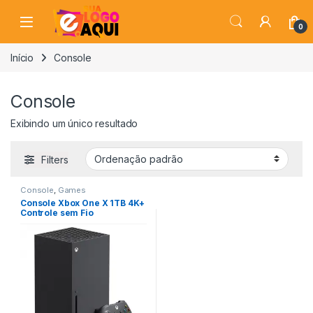
Skip to navigation
Skip to content
0
Início
Console
Console
Exibindo um único resultado
Filters
Console
,
Games
Console Xbox One X 1TB 4K+
Controle sem Fio