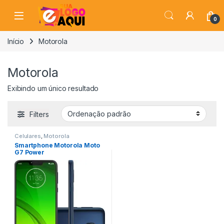
Skip to navigation
Skip to content
0
Início
Motorola
Motorola
Exibindo um único resultado
Filters
Celulares
,
Motorola
Smartphone Motorola Moto
G7 Power