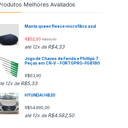
Produtos Melhores Avaliados
Manta queen fleece microfibra azul
R$
52,00
R$
69,90
R$
4,33
até 12x de
Jogo de Chaves de Fenda e Phillips 7
Peças em CR-V - FORTGPRO-FG8180
R$
63,90
R$
5,33
té 12x de
HYUNDAI HB20
R$
54.990,00
R$
4.582,50
até 12x de