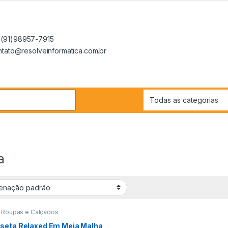
(91)98957-7915
ontato@resolveinformatica.com.br
r:
a
 Roupas e Calçados
seta Relaxed Em Meia Malha