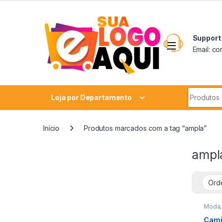
Skip to navigation
Skip to content
Support
Email: c
Search fo
Loja por Departamento
Início
Produtos marcados com a tag “ampla”
ampl
Moda,
Cami