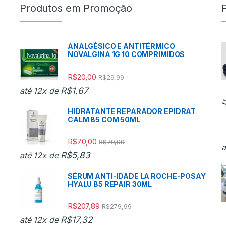
Produtos em Promoção
ANALGÉSICO E ANTITÉRMICO
NOVALGINA 1G 10 COMPRIMIDOS
R$
20,00
R$
29,99
R$
1,67
até 12x de
HIDRATANTE REPARADOR EPIDRAT
CALM B5 COM 50ML
R$
70,00
R$
79,99
a
R$
5,83
até 12x de
o
SÉRUM ANTI-IDADE LA ROCHE-POSAY
HYALU B5 REPAIR 30ML
R$
207,89
R$
279,99
R$
17,32
até 12x de