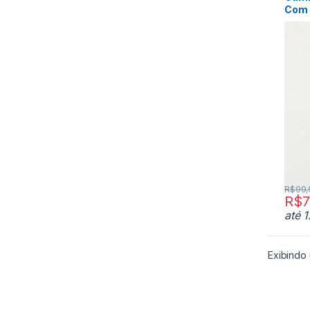
Com 
R$
99,
R$
7
até 
Exibindo 