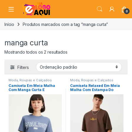
Skip to navigation
Skip to content
0
Início
Produtos marcados com a tag “manga curta”
manga curta
Mostrando todos os 2 resultados
Filters
Moda, Roupas e Calçados
Moda, Roupas e Calçados
Camiseta Em Meia Malha
Camiseta Relaxed Em Meia
Com Manga Curta E
Malha Com Estampa Do
Lettering Malibu 1989 Azul
Coyote Marrom