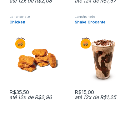
até 12x de
R$
2,08
até 12x de
R$
1,67
Lanchonete
Lanchonete
Chicken
Shake Crocante
R$
35,50
R$
15,00
até 12x de
R$
2,96
até 12x de
R$
1,25