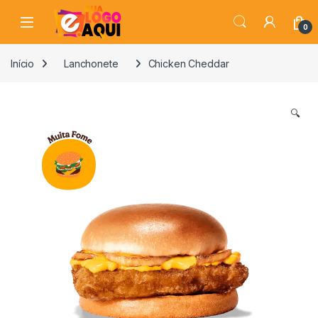
Skip to navigation
Skip to content
0
Início
Lanchonete
Chicken Cheddar
🔍