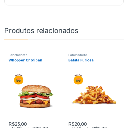
Produtos relacionados
Lanchonete
Lanchonete
Whopper Choripan
Batata Furiosa
R$
25,00
R$
20,00