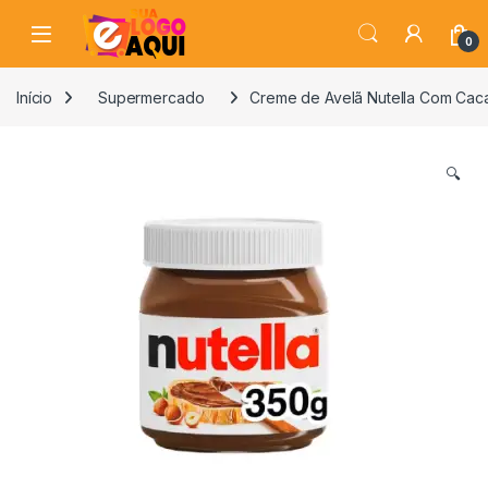
Skip to navigation
Skip to content
0
Início
Supermercado
Creme de Avelã Nutella Com Cac
🔍