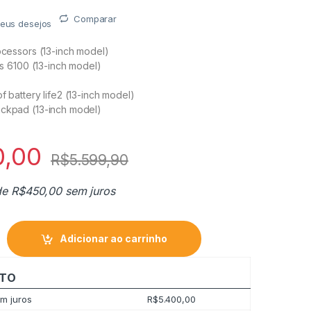
Comparar
meus desejos
rocessors (13-inch model)
ics 6100 (13-inch model)
f battery life2 (13-inch model)
ackpad (13-inch model)
0,00
R$
5.599,90
de
R$
450,00
sem juros
 Samsung 65MU6100 UHD 4K quantity
Adicionar ao carrinho
TO
m juros
R$
5.400,00