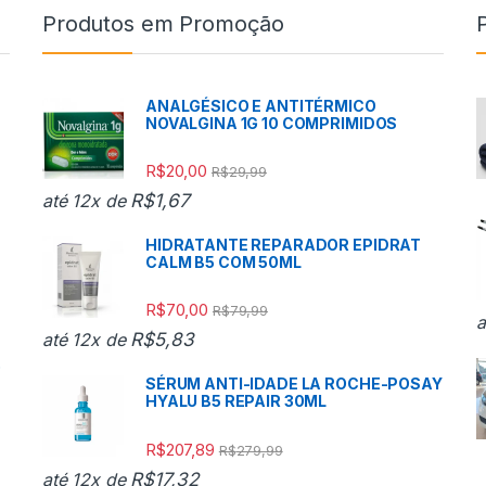
Produtos em Promoção
ANALGÉSICO E ANTITÉRMICO
NOVALGINA 1G 10 COMPRIMIDOS
R$
20,00
R$
29,99
R$
1,67
até 12x de
HIDRATANTE REPARADOR EPIDRAT
CALM B5 COM 50ML
R$
70,00
R$
79,99
a
R$
5,83
até 12x de
o
SÉRUM ANTI-IDADE LA ROCHE-POSAY
HYALU B5 REPAIR 30ML
R$
207,89
R$
279,99
R$
17,32
até 12x de