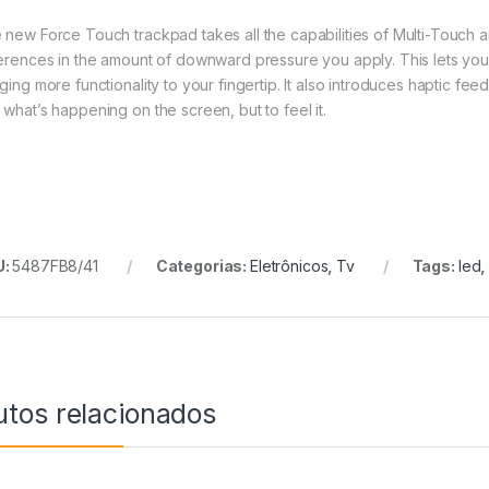
 new Force Touch trackpad takes all the capabilities of Multi-Touch a
ferences in the amount of downward pressure you apply. This lets yo
nging more functionality to your fingertip. It also introduces haptic f
 what’s happening on the screen, but to feel it.
U:
5487FB8/41
Categorias:
Eletrônicos
,
Tv
Tags:
led
utos relacionados