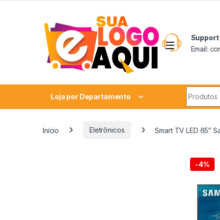
Skip to navigation
Skip to content
Support
Email: c
Search fo
Loja por Departamento
Início
Eletrônicos
Smart TV LED 65″ 
-
4%