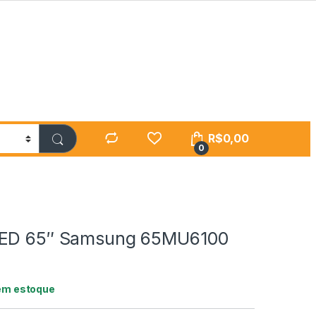
R$
0,00
0
LED 65″ Samsung 65MU6100
em estoque