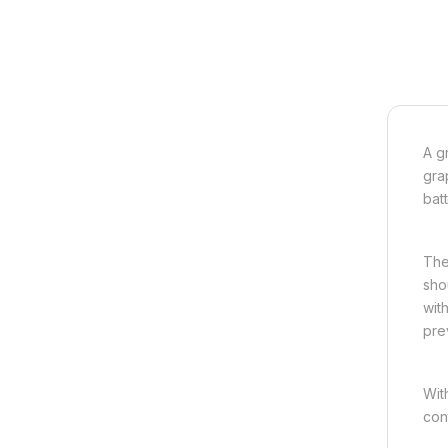
A g
gra
bat
The
sho
wit
pre
Wit
con