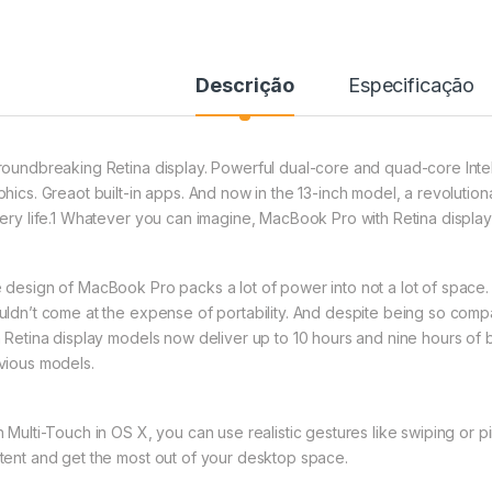
Descrição
Especificação
roundbreaking Retina display. Powerful dual-core and quad-core Intel
phics. Greaot built-in apps. And now in the 13-inch model, a revolut
tery life.1 Whatever you can imagine, MacBook Pro with Retina display
 design of MacBook Pro packs a lot of power into not a lot of space
uldn’t come at the expense of portability. And despite being so com
h Retina display models now deliver up to 10 hours and nine hours of b
vious models.
h Multi-Touch in OS X, you can use realistic gestures like swiping or
tent and get the most out of your desktop space.