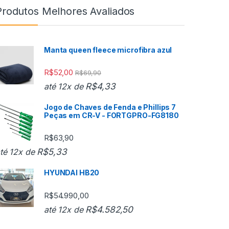
Produtos Melhores Avaliados
Manta queen fleece microfibra azul
R$
52,00
R$
69,90
R$
4,33
até 12x de
Jogo de Chaves de Fenda e Phillips 7
Peças em CR-V - FORTGPRO-FG8180
R$
63,90
R$
5,33
té 12x de
HYUNDAI HB20
R$
54.990,00
R$
4.582,50
até 12x de