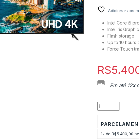
Adicionar aos 
Intel Core i5 p
Intel Iris Graph
Flash storage
Up to 10 hours o
Force Touch tr
R$
5.40
Em até 12x 
Smart TV LED 65"
PARCELAMEN
1x de
R$
5.400,00
se