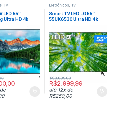
s
,
Tv
Eletrônicos
,
Tv
V LED 55″
Smart TV LED LG 55″
 Ultra HD 4k
55UK6530 Ultra HD 4k
com Conversor Digital 4
00
R$
3.099,00
00,00
R$
2.999,99
 de
até 12x de
00
R$
250,00