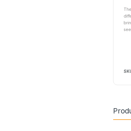
The
dif
bri
see
SK
Prod