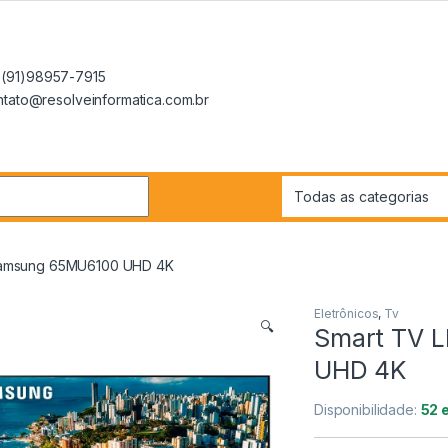
(91)98957-7915
ontato@resolveinformatica.com.br
r:
Samsung 65MU6100 UHD 4K
Eletrônicos
,
Tv
🔍
Smart TV 
UHD 4K
Disponibilidade:
52 