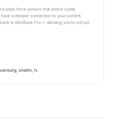
nd adds force sensors that detect subtle
u have a deeper connection to your content,
eedback to MacBook Pro — allowing you to not just
,
samsung
,
smarttv
,
tv