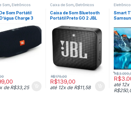
de Som
,
Eletrônicos
Caixa de Som
,
Eletrônicos
Eletrônico
De Som Portátil
Caixa de Som Bluetooth
Smart T
D’água Charge 3
Portátil Preto GO 2 JBL
Samsung
R$
3.099,
00
R$
179,00
R$
3.0
99,00
R$
139,00
até 12x
2x de
R$
33,25
até 12x de
R$
11,58
R$
250,